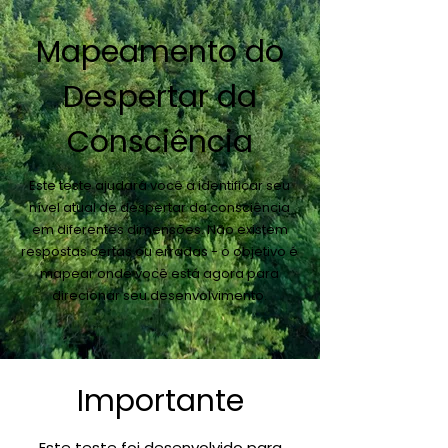
Mapeamento do
Despertar da
Consciência
Este teste ajudará você a identificar seu
nível atual de despertar da consciência
em diferentes dimensões. Não existem
respostas certas ou erradas - o objetivo é
mapear onde você está agora para
direcionar seu desenvolvimento.
Importante
Este teste foi desenvolvido para