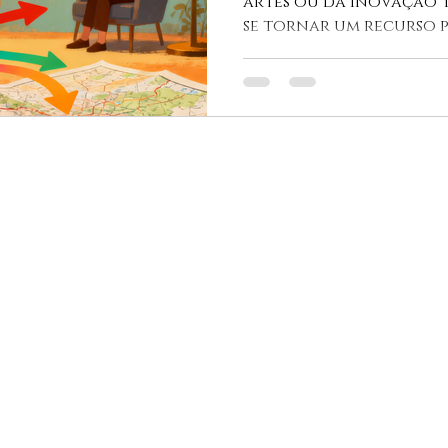
artes ou da inovação 
se tornar um recurso 
das terapias. Técnicas
Walt Disney estão gan
terapeutas que buscam
apoiar seus clientes a 
emocionais e encontra
desafios pessoais.