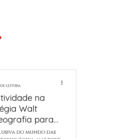
 de leitura
tividade na
tégia Walt
eografia para
 Emocional
clusiva do mundo das