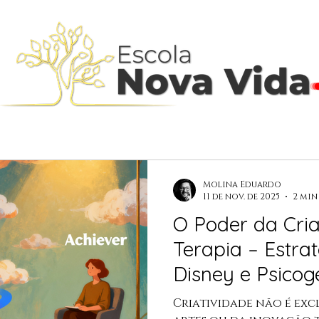
Molina Eduardo
11 de nov. de 2025
2 min
O Poder da Cria
Terapia – Estra
Disney e Psicog
Transformação
Criatividade não é ex