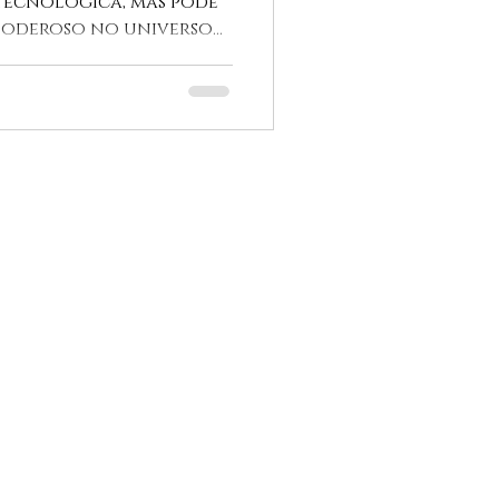
tecnológica, mas pode
poderoso no universo
 inspiradas no modelo
hando relevância entre
 novas formas de
superar bloqueios
r soluções para